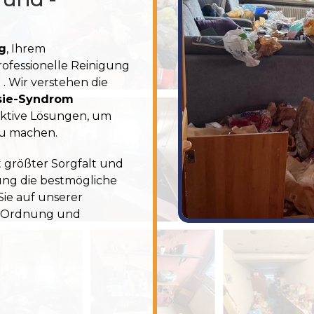
g
, Ihrem
rofessionelle Reinigung
n
. Wir verstehen die
sie-Syndrom
ektive Lösungen, um
zu machen.
 größter Sorgfalt und
bung
die bestmögliche
ie auf unserer
n, Ordnung und