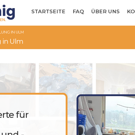
STARTSEITE
FAQ
ÜBER UNS
KO
UNG IN ULM
 in Ulm
rte für
und -