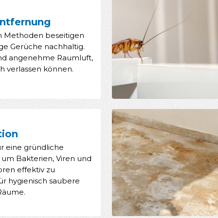
ntfernung
en Methoden beseitigen
ige Gerüche nachhaltig.
 und angenehme Raumluft,
ich verlassen können.
tion
ür eine gründliche
, um Bakterien, Viren und
en effektiv zu
Für hygienisch saubere
 Räume.