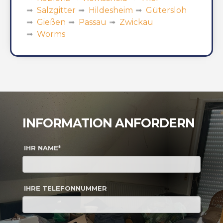
Salzgitter
Hildesheim
Gütersloh
Gießen
Passau
Zwickau
Worms
INFORMATION ANFORDERN
IHR NAME*
IHRE TELEFONNUMMER