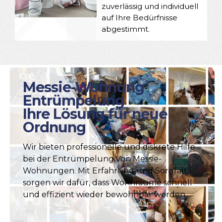
zuverlässig und individuell
auf Ihre Bedürfnisse
abgestimmt.
Messie-Wohnung
Entrümpelung
Ihre Lösung für neue
Ordnung
Wir bieten professionelle und diskrete Hilfe
bei der Entrümpelung von Messie-
Wohnungen. Mit Erfahrung und Sorgfalt
sorgen wir dafür, dass Wohnräume schnell
und effizient wieder bewohnbar werden.