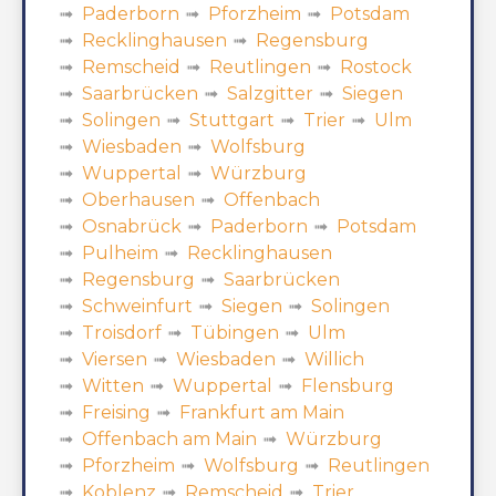
Paderborn
Pforzheim
Potsdam
Recklinghausen
Regensburg
Remscheid
Reutlingen
Rostock
Saarbrücken
Salzgitter
Siegen
Solingen
Stuttgart
Trier
Ulm
Wiesbaden
Wolfsburg
Wuppertal
Würzburg
Oberhausen
Offenbach
Osnabrück
Paderborn
Potsdam
Pulheim
Recklinghausen
Regensburg
Saarbrücken
Schweinfurt
Siegen
Solingen
Troisdorf
Tübingen
Ulm
Viersen
Wiesbaden
Willich
Witten
Wuppertal
Flensburg
Freising
Frankfurt am Main
Offenbach am Main
Würzburg
Pforzheim
Wolfsburg
Reutlingen
Koblenz
Remscheid
Trier