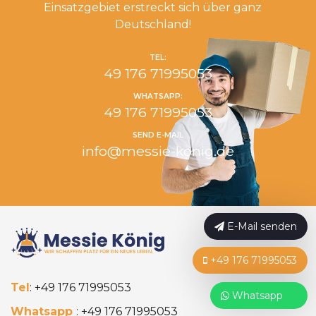
Einsatzgebiet erstreckt sich über ganz
Deutschland!
TEL:
49 176 71995053
WHATSAPP:
49 176 71995053
SEND E-MAIL
info@messie-konig.de
E-Mail senden
+49 176 71995053
Tel
:
+49 176 71995053
Whatsapp
Whatsapp
:
+49 176 71995053