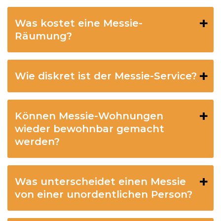
Was kostet eine Messie-
Räumung?
Wie diskret ist der Messie-Service?
Können Messie-Wohnungen
wieder bewohnbar gemacht
werden?
Was unterscheidet einen Messie
von einer unordentlichen Person?