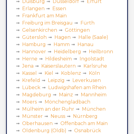
Duisburg
Düsseldorf
Erfurt
Erlangen
Essen
Frankfurt am Main
Freiburg im Breisgau
Fürth
Gelsenkirchen
Göttingen
Gütersloh
Hagen
Halle (Saale)
Hamburg
Hamm
Hanau
Hannover
Heidelberg
Heilbronn
Herne
Hildesheim
Ingolstadt
Jena
Kaiserslautern
Karlsruhe
Kassel
Kiel
Koblenz
Köln
Krefeld
Leipzig
Leverkusen
Lübeck
Ludwigshafen am Rhein
Magdeburg
Mainz
Mannheim
Moers
Mönchengladbach
Mülheim an der Ruhr
München
Münster
Neuss
Nürnberg
Oberhausen
Offenbach am Main
Oldenburg (Oldb)
Osnabrück