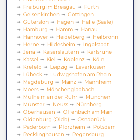
Freiburg im Breisgau
Fürth
Gelsenkirchen
Göttingen
Gütersloh
Hagen
Halle (Saale)
Hamburg
Hamm
Hanau
Hannover
Heidelberg
Heilbronn
Herne
Hildesheim
Ingolstadt
Jena
Kaiserslautern
Karlsruhe
Kassel
Kiel
Koblenz
Köln
Krefeld
Leipzig
Leverkusen
Lübeck
Ludwigshafen am Rhein
Magdeburg
Mainz
Mannheim
Moers
Mönchengladbach
Mülheim an der Ruhr
München
Münster
Neuss
Nürnberg
Oberhausen
Offenbach am Main
Oldenburg (Oldb)
Osnabrück
Paderborn
Pforzheim
Potsdam
Recklinghausen
Regensburg