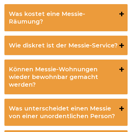
Was kostet eine Messie-
Räumung?
Wie diskret ist der Messie-Service?
Können Messie-Wohnungen
wieder bewohnbar gemacht
werden?
Was unterscheidet einen Messie
von einer unordentlichen Person?