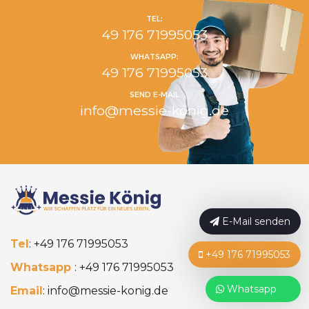
TEL:
49 176 71995053
WHATSAPP:
49 176 71995053
SEND E-MAIL
info@messie-konig.de
E-Mail senden
Tel
:
+49 176 71995053
+49 176 71995053
Whatsapp
:
+49 176 71995053
Whatsapp
Email
:
info@messie-konig.de