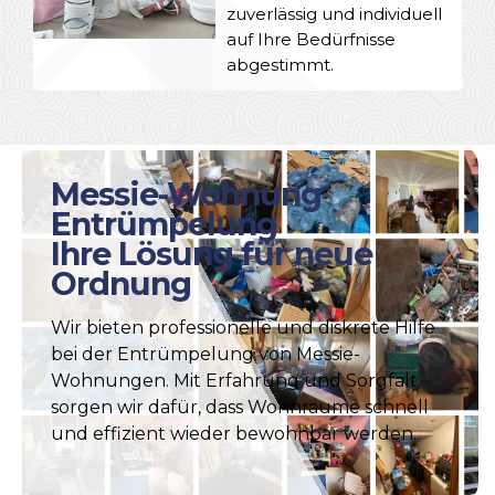
zuverlässig und individuell
auf Ihre Bedürfnisse
abgestimmt.
Messie-Wohnung
Entrümpelung
Ihre Lösung für neue
Ordnung
Wir bieten professionelle und diskrete Hilfe
bei der Entrümpelung von Messie-
Wohnungen. Mit Erfahrung und Sorgfalt
sorgen wir dafür, dass Wohnräume schnell
und effizient wieder bewohnbar werden.