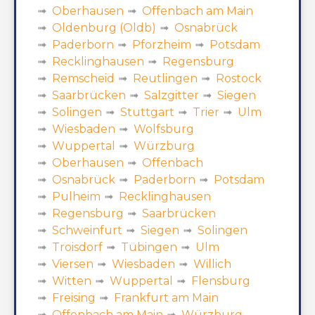
Oberhausen
Offenbach am Main
Oldenburg (Oldb)
Osnabrück
Paderborn
Pforzheim
Potsdam
Recklinghausen
Regensburg
Remscheid
Reutlingen
Rostock
Saarbrücken
Salzgitter
Siegen
Solingen
Stuttgart
Trier
Ulm
Wiesbaden
Wolfsburg
Wuppertal
Würzburg
Oberhausen
Offenbach
Osnabrück
Paderborn
Potsdam
Pulheim
Recklinghausen
Regensburg
Saarbrücken
Schweinfurt
Siegen
Solingen
Troisdorf
Tübingen
Ulm
Viersen
Wiesbaden
Willich
Witten
Wuppertal
Flensburg
Freising
Frankfurt am Main
Offenbach am Main
Würzburg