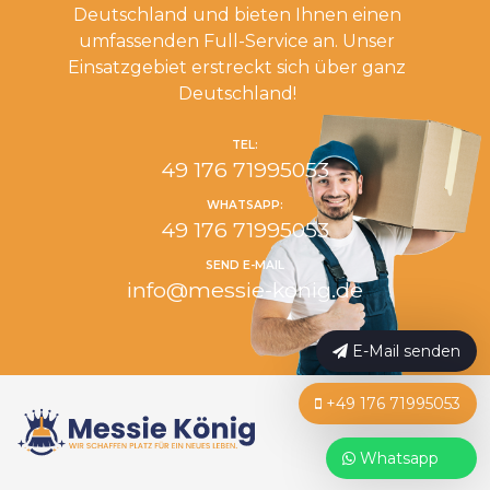
Deutschland und bieten Ihnen einen
umfassenden Full-Service an. Unser
Einsatzgebiet erstreckt sich über ganz
Deutschland!
TEL:
49 176 71995053
WHATSAPP:
49 176 71995053
SEND E-MAIL
info@messie-konig.de
E-Mail senden
+49 176 71995053
Whatsapp