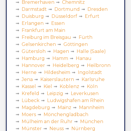
Bremerhaven
Chemnitz
Darmstadt
Dortmund
Dresden
Duisburg
Düsseldorf
Erfurt
Erlangen
Essen
Frankfurt am Main
Freiburg im Breisgau
Fürth
Gelsenkirchen
Göttingen
Gütersloh
Hagen
Halle (Saale)
Hamburg
Hamm
Hanau
Hannover
Heidelberg
Heilbronn
Herne
Hildesheim
Ingolstadt
Jena
Kaiserslautern
Karlsruhe
Kassel
Kiel
Koblenz
Köln
Krefeld
Leipzig
Leverkusen
Lübeck
Ludwigshafen am Rhein
Magdeburg
Mainz
Mannheim
Moers
Mönchengladbach
Mülheim an der Ruhr
München
Münster
Neuss
Nürnberg