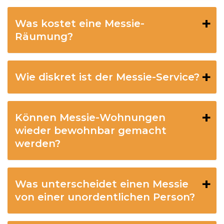
Was kostet eine Messie-
Räumung?
Wie diskret ist der Messie-Service?
Können Messie-Wohnungen
wieder bewohnbar gemacht
werden?
Was unterscheidet einen Messie
von einer unordentlichen Person?