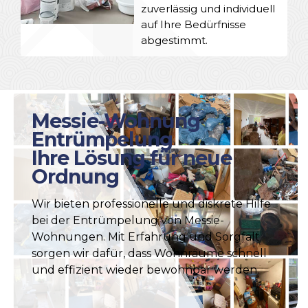
zuverlässig und individuell
auf Ihre Bedürfnisse
abgestimmt.
Messie-Wohnung
Entrümpelung
Ihre Lösung für neue
Ordnung
Wir bieten professionelle und diskrete Hilfe
bei der Entrümpelung von Messie-
Wohnungen. Mit Erfahrung und Sorgfalt
sorgen wir dafür, dass Wohnräume schnell
und effizient wieder bewohnbar werden.