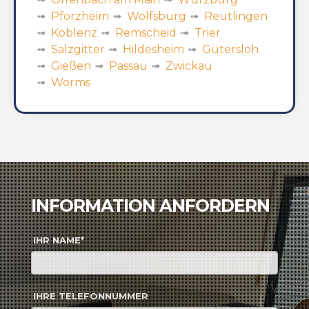
Pforzheim
Wolfsburg
Reutlingen
Koblenz
Remscheid
Trier
Salzgitter
Hildesheim
Gütersloh
Gießen
Passau
Zwickau
Worms
INFORMATION ANFORDERN
IHR NAME*
IHRE TELEFONNUMMER