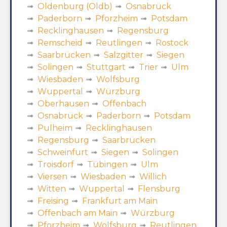
Oldenburg (Oldb)
Osnabrück
Paderborn
Pforzheim
Potsdam
Recklinghausen
Regensburg
Remscheid
Reutlingen
Rostock
Saarbrücken
Salzgitter
Siegen
Solingen
Stuttgart
Trier
Ulm
Wiesbaden
Wolfsburg
Wuppertal
Würzburg
Oberhausen
Offenbach
Osnabrück
Paderborn
Potsdam
Pulheim
Recklinghausen
Regensburg
Saarbrücken
Schweinfurt
Siegen
Solingen
Troisdorf
Tübingen
Ulm
Viersen
Wiesbaden
Willich
Witten
Wuppertal
Flensburg
Freising
Frankfurt am Main
Offenbach am Main
Würzburg
Pforzheim
Wolfsburg
Reutlingen