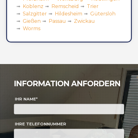
Koblenz
Remscheid
Trier
Salzgitter
Hildesheim
Gütersloh
Gießen
Passau
Zwickau
Worms
INFORMATION ANFORDERN
IHR NAME*
IHRE TELEFONNUMMER