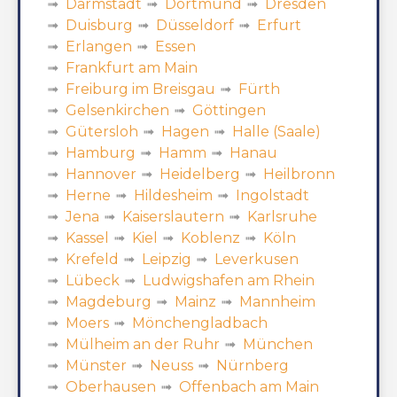
Darmstadt
Dortmund
Dresden
Duisburg
Düsseldorf
Erfurt
Erlangen
Essen
Frankfurt am Main
Freiburg im Breisgau
Fürth
Gelsenkirchen
Göttingen
Gütersloh
Hagen
Halle (Saale)
Hamburg
Hamm
Hanau
Hannover
Heidelberg
Heilbronn
Herne
Hildesheim
Ingolstadt
Jena
Kaiserslautern
Karlsruhe
Kassel
Kiel
Koblenz
Köln
Krefeld
Leipzig
Leverkusen
Lübeck
Ludwigshafen am Rhein
Magdeburg
Mainz
Mannheim
Moers
Mönchengladbach
Mülheim an der Ruhr
München
Münster
Neuss
Nürnberg
Oberhausen
Offenbach am Main