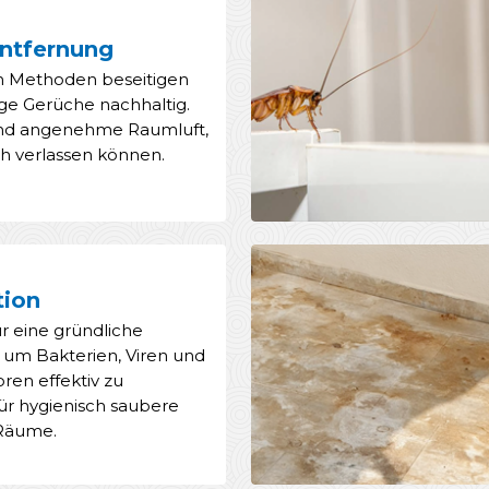
ntfernung
en Methoden beseitigen
ige Gerüche nachhaltig.
 und angenehme Raumluft,
ich verlassen können.
tion
ür eine gründliche
, um Bakterien, Viren und
en effektiv zu
Für hygienisch saubere
 Räume.