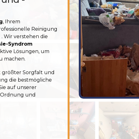
g
, Ihrem
rofessionelle Reinigung
n
. Wir verstehen die
sie-Syndrom
ektive Lösungen, um
zu machen.
 größter Sorgfalt und
bung
die bestmögliche
ie auf unserer
n, Ordnung und