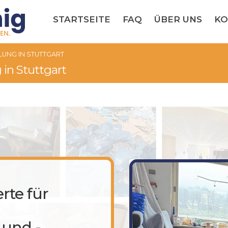
STARTSEITE
FAQ
ÜBER UNS
KO
UNG IN STUTTGART
n Stuttgart
rte für
und -